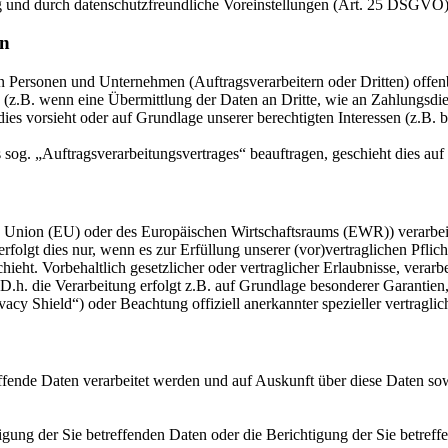
g und durch datenschutzfreundliche Voreinstellungen (Art. 25 DSGVO)
en
ersonen und Unternehmen (Auftragsverarbeitern oder Dritten) offenbar
s (z.B. wenn eine Übermittlung der Daten an Dritte, wie an Zahlungsdie
g dies vorsieht oder auf Grundlage unserer berechtigten Interessen (z.B.
s sog. „Auftragsverarbeitungsvertrages“ beauftragen, geschieht dies 
en Union (EU) oder des Europäischen Wirtschaftsraums (EWR)) verarbe
folgt dies nur, wenn es zur Erfüllung unserer (vor)vertraglichen Pflich
hieht. Vorbehaltlich gesetzlicher oder vertraglicher Erlaubnisse, verarb
h. die Verarbeitung erfolgt z.B. auf Grundlage besonderer Garantien, 
cy Shield“) oder Beachtung offiziell anerkannter spezieller vertraglic
effende Daten verarbeitet werden und auf Auskunft über diese Daten so
ung der Sie betreffenden Daten oder die Berichtigung der Sie betreff