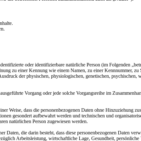
nhalte.
rn.
entifizierte oder identifizierbare natürliche Person (im Folgenden „betr
uordnung zu einer Kennung wie einem Namen, zu einer Kennnummer, zu 
druck der physischen, physiologischen, genetischen, psychischen, wirts
ren ausgeführte Vorgang oder jede solche Vorgangsreihe im Zusammenha
ner Weise, dass die personenbezogenen Daten ohne Hinzuziehung zusätz
tionen gesondert aufbewahrt werden und technischen und organisatoris
rbaren natürlichen Person zugewiesen werden.
ener Daten, die darin besteht, dass diese personenbezogenen Daten ver
glich Arbeitsleistung, wirtschaftliche Lage, Gesundheit, persönliche Vo