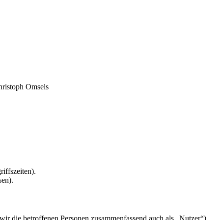
Christoph Omsels
iffszeiten).
sen).
ir die betroffenen Personen zusammenfassend auch als „Nutzer“).