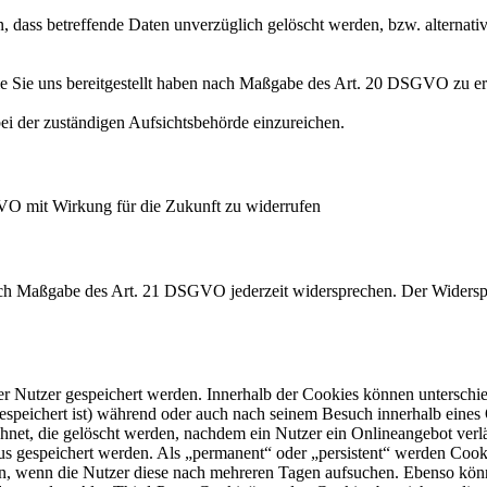
 dass betreffende Daten unverzüglich gelöscht werden, bzw. alterna
die Sie uns bereitgestellt haben nach Maßgabe des Art. 20 DSGVO zu er
i der zuständigen Aufsichtsbehörde einzureichen.
GVO mit Wirkung für die Zukunft zu widerrufen
nach Maßgabe des Art. 21 DSGVO jederzeit widersprechen. Der Widersp
er Nutzer gespeichert werden. Innerhalb der Cookies können unterschi
peichert ist) während oder auch nach seinem Besuch innerhalb eines 
net, die gelöscht werden, nachdem ein Nutzer ein Onlineangebot verlä
tus gespeichert werden. Als „permanent“ oder „persistent“ werden Coo
en, wenn die Nutzer diese nach mehreren Tagen aufsuchen. Ebenso könn