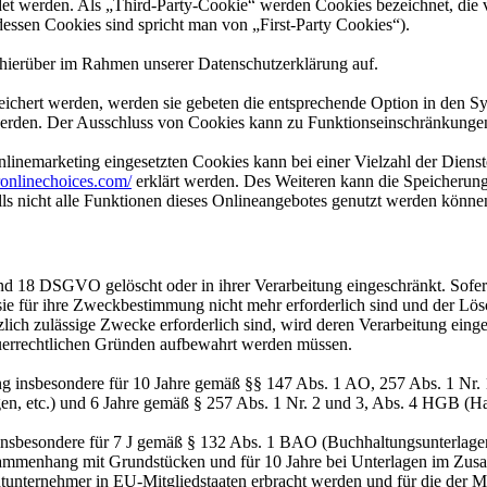
 werden. Als „Third-Party-Cookie“ werden Cookies bezeichnet, die v
dessen Cookies sind spricht man von „First-Party Cookies“).
hierüber im Rahmen unserer Datenschutzerklärung auf.
eichert werden, werden sie gebeten die entsprechende Option in den Sy
erden. Der Ausschluss von Cookies kann zu Funktionseinschränkungen
inemarketing eingesetzten Cookies kann bei einer Vielzahl der Dienste
onlinechoices.com/
erklärt werden. Des Weiteren kann die Speicherung
lls nicht alle Funktionen dieses Onlineangebotes genutzt werden könne
nd 18 DSGVO gelöscht oder in ihrer Verarbeitung eingeschränkt. Sofer
 sie für ihre Zweckbestimmung nicht mehr erforderlich sind und der L
zlich zulässige Zwecke erforderlich sind, wird deren Verarbeitung eing
steuerrechtlichen Gründen aufbewahrt werden müssen.
ng insbesondere für 10 Jahre gemäß §§ 147 Abs. 1 AO, 257 Abs. 1 Nr.
en, etc.) und 6 Jahre gemäß § 257 Abs. 1 Nr. 2 und 3, Abs. 4 HGB (Ha
 insbesondere für 7 J gemäß § 132 Abs. 1 BAO (Buchhaltungsunterlage
sammenhang mit Grundstücken und für 10 Jahre bei Unterlagen im Zusa
htunternehmer in EU-Mitgliedstaaten erbracht werden und für die d