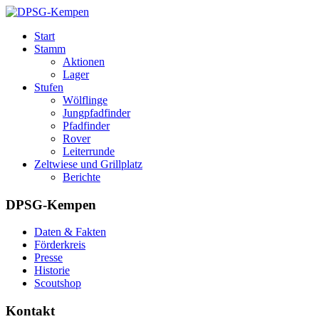
Start
Stamm
Aktionen
Lager
Stufen
Wölflinge
Jungpfadfinder
Pfadfinder
Rover
Leiterrunde
Zeltwiese und Grillplatz
Berichte
DPSG-Kempen
Daten & Fakten
Förderkreis
Presse
Historie
Scoutshop
Kontakt